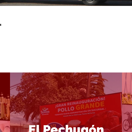
l
El Pechugón