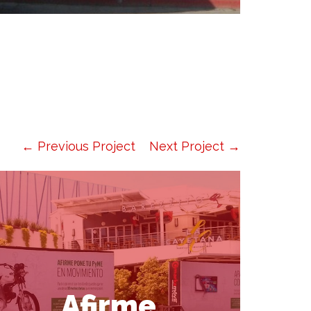
← Previous Project
Next Project →
Afirme