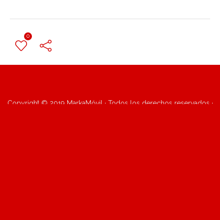
0
← Previous Post
Copyright © 2019 MarkaMóvil · Todos los derechos reservados ·
Sitio por
Vualaá