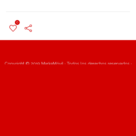
0
← Previous Post
Copyright © 2019 MarkaMóvil · Todos los derechos reservados ·
Sitio por
Vualaá